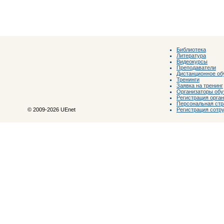
Библиотека
Литература
Видеокурсы
Преподаватели
Дистанционное об
Тренинги
Заявка на тренинг
Организаторы обу
Регистрация орга
Персональная стр
Регистрация сотр
© 2009-2026 UEnet