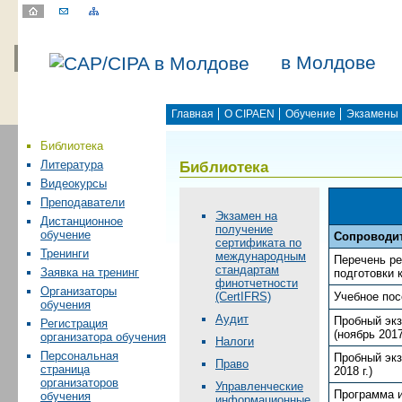
в Молдове
Главная
О CIPAEN
Обучение
Экзамены
Библиотека
Библиотека
Литература
Видеокурсы
Преподаватели
Экзамен на
Дистанционное
получение
обучение
Сопроводи
сертификата по
Тренинги
международным
Перечень р
стандартам
Заявка на тренинг
подготовки 
финотчетности
Организаторы
(CertIFRS)
Учебное пос
обучения
Аудит
Пробный экз
Регистрация
(ноябрь 2017 
организатора обучения
Налоги
Персональная
Пробный экз
Право
страница
2018 г.)
организаторов
Управленческие
Программа 
обучения
информационные