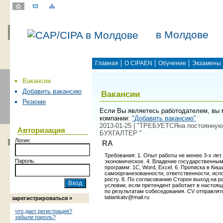
в Молдове
Главная
О CIPAEN
Обучение
Экзамены
Вакансии
Добавить вакансию
Вакансии
Резюме
Если Вы являетесь работодателем, вы 
компании:
"Добавить вакансию"
2013-01-25 | "ТРЕБУЕТСЯна постоянную
Авторизация
БУХГАЛТЕР "
Логин:
RA
Требования: 1. Опыт работы не менее 3-х лет.
Пароль:
экономическое. 4. Владение государственным
программ: 1С, Word, Excel. 6. Прописка в Киш
самоорганизованности, ответственности, ис
росту. 8. По согласованию Сторон выход на р
условии, если претендент работает в настоящ
по результатам собеседования. CV отправлять 
tatiankatv@mail.ru
зарегистрироваться »
что дает регистрация?
забыли пароль?